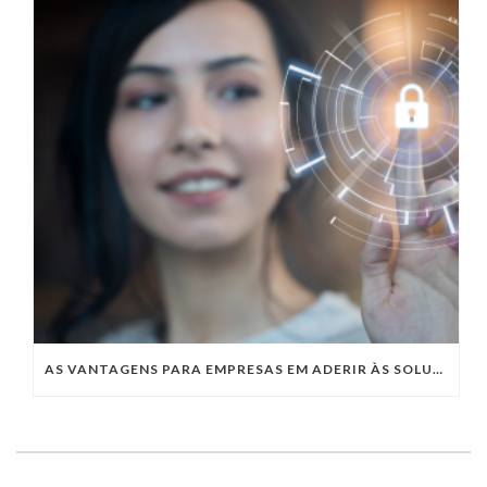
AS VANTAGENS PARA EMPRESAS EM ADERIR ÀS SOLUÇÕES COM CLOUD SECURITY