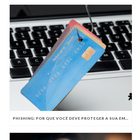
PHISHING: POR QUE VOCÊ DEVE PROTEGER A SUA EMPRESA DESTE TIPO DE CIBERATAQUE