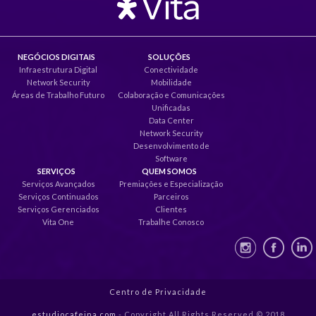
NEGÓCIOS DIGITAIS
SOLUÇÕES
Infraestrutura Digital
Conectividade
Network Security
Mobilidade
Áreas de Trabalho Futuro
Colaboração e Comunicações
Unificadas
Data Center
Network Security
Desenvolvimento de
Software
SERVIÇOS
QUEM SOMOS
Serviços Avançados
Premiações e Especialização
Serviços Continuados
Parceiros
Serviços Gerenciados
Clientes
Vita One
Trabalhe Conosco
Centro de Privacidade
estudiocafeina.com
- Copyright All Rights Reserved © 2018