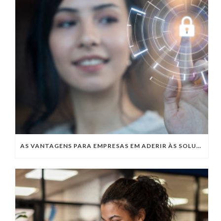
AS VANTAGENS PARA EMPRESAS EM ADERIR ÀS SOLUÇÕES COM CLOUD SECURITY