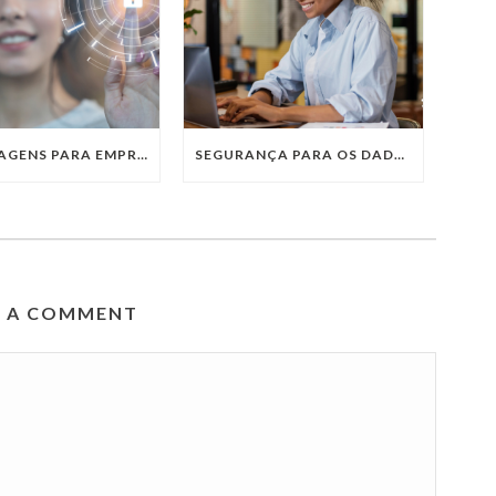
AS VANTAGENS PARA EMPRESAS EM ADERIR ÀS SOLUÇÕES COM CLOUD SECURITY
SEGURANÇA PARA OS DADOS UTILIZANDO O BYOD COMO POLÍTICA NAS EMPRESAS
E A COMMENT