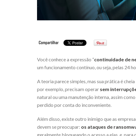
Você conhece a expressão “
continuidade de n
um funcionamento contínuo, ou seja, pelas 24 ho
A teoria parece simples, mas sua prática é chei
por exemplo, precisam operar
sem interrupçõ
natural ou uma manutenção interna, assim com
perdido por conta do inconveniente.
Além disso, existe outro inimigo que as empresa
devem se preocupar:
os ataques de ransomw
geralmente bloqueando o acesso a elas, e, para 