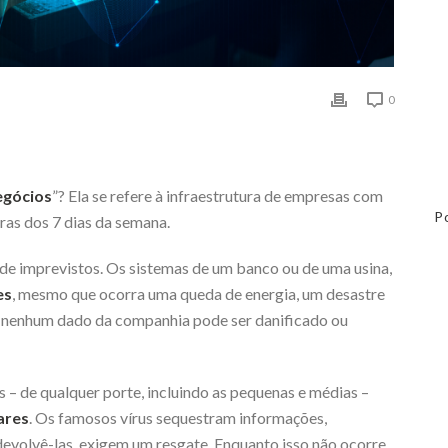
0
egócios
”? Ela se refere à infraestrutura de empresas com
P
ras dos 7 dias da semana.
a de imprevistos. Os sistemas de um banco ou de uma usina,
es
, mesmo que ocorra uma queda de energia, um desastre
o nenhum dado da companhia pode ser danificado ou
s – de qualquer porte, incluindo as pequenas e médias –
ares
. Os famosos vírus sequestram informações,
devolvê-las, exigem um resgate. Enquanto isso não ocorre,