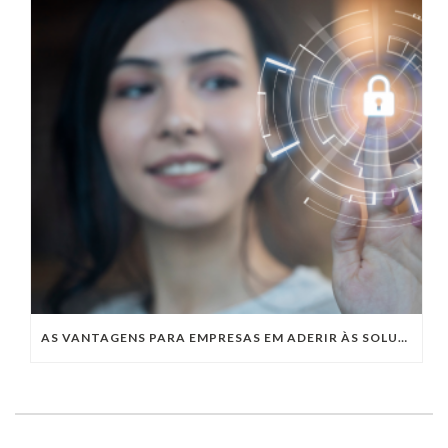
AS VANTAGENS PARA EMPRESAS EM ADERIR ÀS SOLUÇÕES COM CLOUD SECURITY