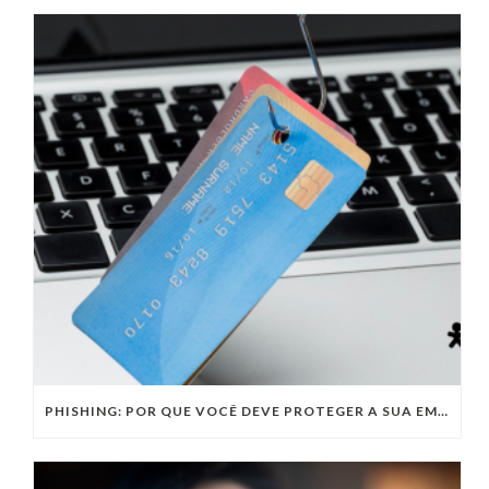
PHISHING: POR QUE VOCÊ DEVE PROTEGER A SUA EMPRESA DESTE TIPO DE CIBERATAQUE