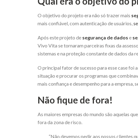
Qual era o objetivo do p
O objetivo do projeto era não só trazer mais
se
mais confiável, com autenticação de usuários,
se
Após este projeto de
segurança de dados
e
se
Vivo Vita se tornaram parceiras fixas da asses
sistemas e na proteção constante de dados da re
O principal fator de sucesso para esse case foi a
situação e procurar os programas que combinav
mais confiança e desempenho para a empresa, s
Não fique de fora!
As maiores empresas do mundo são aquelas qu
fora da zona de risco.
“Não devemos pedir aos nossos clientes qu