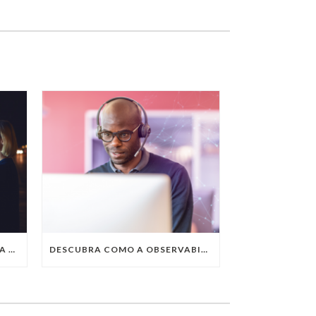
QUAIS SÃO AS TENDÊNCIAS DA TECNOLOGIA DA INFORMAÇÃO PARA 2023?
DESCUBRA COMO A OBSERVABILITY IMPULSIONA O SUCESSO DO SEU NEGÓCIO