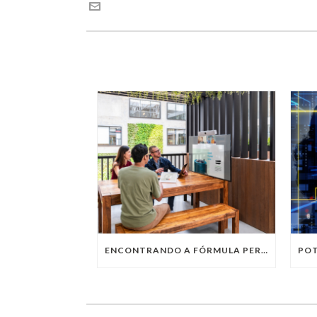
ENCONTRANDO A FÓRMULA PERFEITA: TRABALHO PRESENCIAL, HOME OFFICE OU TRABALHO HÍBRIDO?