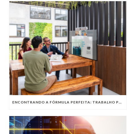
ENCONTRANDO A FÓRMULA PERFEITA: TRABALHO PRESENCIAL, HOME OFFICE OU TRABALHO HÍBRIDO?