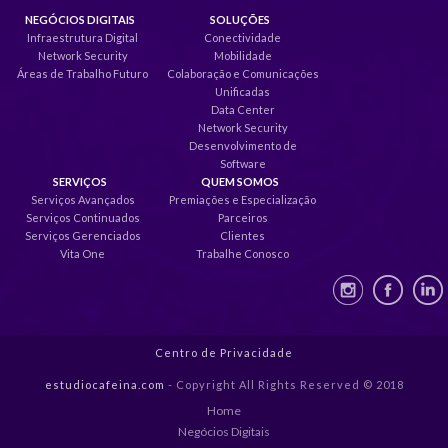
NEGÓCIOS DIGITAIS
SOLUÇÕES
Infraestrutura Digital
Conectividade
Network Security
Mobilidade
Áreas de Trabalho Futuro
Colaboração e Comunicações
Unificadas
Data Center
Network Security
Desenvolvimento de
Software
SERVIÇOS
QUEM SOMOS
Serviços Avançados
Premiações e Especialização
Serviços Continuados
Parceiros
Serviços Gerenciados
Clientes
Vita One
Trabalhe Conosco
Centro de Privacidade
estudiocafeina.com
- Copyright All Rights Reserved © 2018
Home
Negócios Digitais