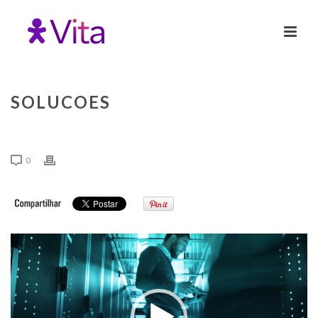
SOLUCOES
0
Tocador
de
vídeo