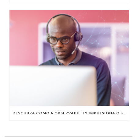
DESCUBRA COMO A OBSERVABILITY IMPULSIONA O SUCESSO DO SEU NEGÓCIO