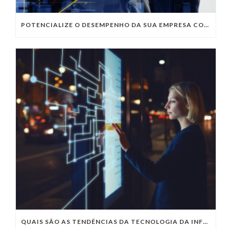
POTENCIALIZE O DESEMPENHO DA SUA EMPRESA COM OS SERVIÇOS DE TI DA VIVO VITA
QUAIS SÃO AS TENDÊNCIAS DA TECNOLOGIA DA INFORMAÇÃO PARA 2023?