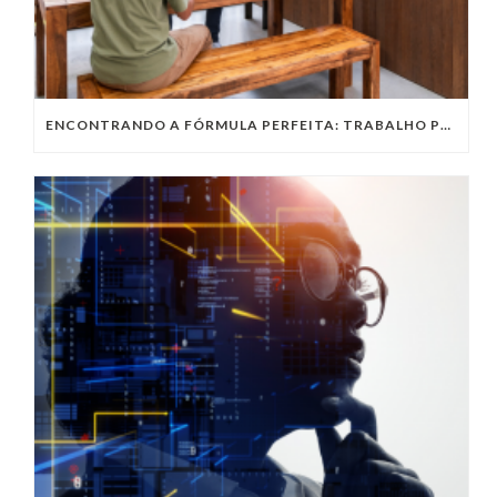
ENCONTRANDO A FÓRMULA PERFEITA: TRABALHO PRESENCIAL, HOME OFFICE OU TRABALHO HÍBRIDO?