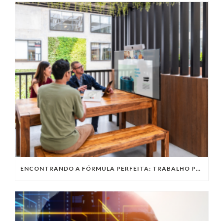
ENCONTRANDO A FÓRMULA PERFEITA: TRABALHO PRESENCIAL, HOME OFFICE OU TRABALHO HÍBRIDO?