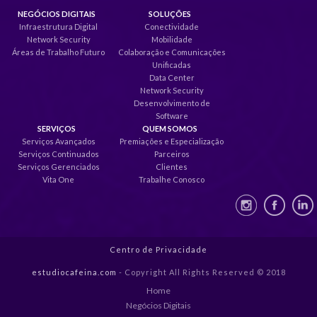
NEGÓCIOS DIGITAIS
SOLUÇÕES
Infraestrutura Digital
Conectividade
Network Security
Mobilidade
Áreas de Trabalho Futuro
Colaboração e Comunicações
Unificadas
Data Center
Network Security
Desenvolvimento de
Software
SERVIÇOS
QUEM SOMOS
Serviços Avançados
Premiações e Especialização
Serviços Continuados
Parceiros
Serviços Gerenciados
Clientes
Vita One
Trabalhe Conosco
Centro de Privacidade
estudiocafeina.com
- Copyright All Rights Reserved © 2018
Home
Negócios Digitais