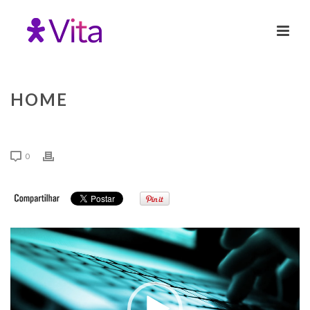
HOME
0
Tocador
de
vídeo