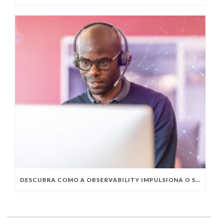
DESCUBRA COMO A OBSERVABILITY IMPULSIONA O SUCESSO DO SEU NEGÓCIO