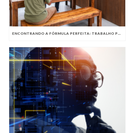
ENCONTRANDO A FÓRMULA PERFEITA: TRABALHO PRESENCIAL, HOME OFFICE OU TRABALHO HÍBRIDO?