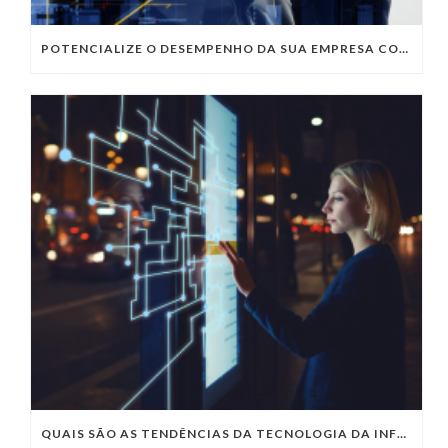
POTENCIALIZE O DESEMPENHO DA SUA EMPRESA COM OS SERVIÇOS DE TI DA VIVO VITA
QUAIS SÃO AS TENDÊNCIAS DA TECNOLOGIA DA INFORMAÇÃO PARA 2023?