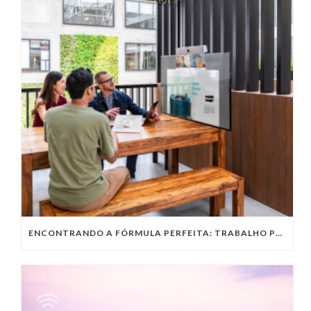
ENCONTRANDO A FÓRMULA PERFEITA: TRABALHO PRESENCIAL, HOME OFFICE OU TRABALHO HÍBRIDO?