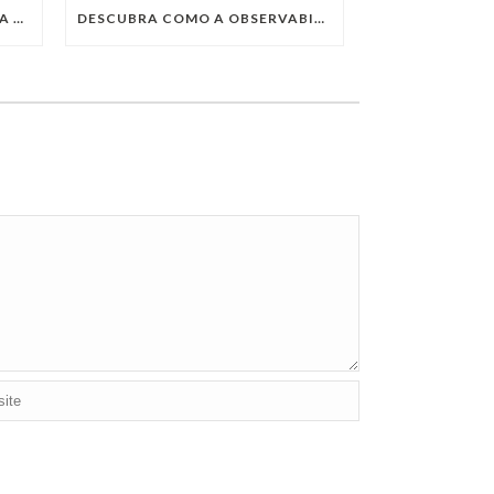
QUAIS SÃO AS TENDÊNCIAS DA TECNOLOGIA DA INFORMAÇÃO PARA 2023?
DESCUBRA COMO A OBSERVABILITY IMPULSIONA O SUCESSO DO SEU NEGÓCIO