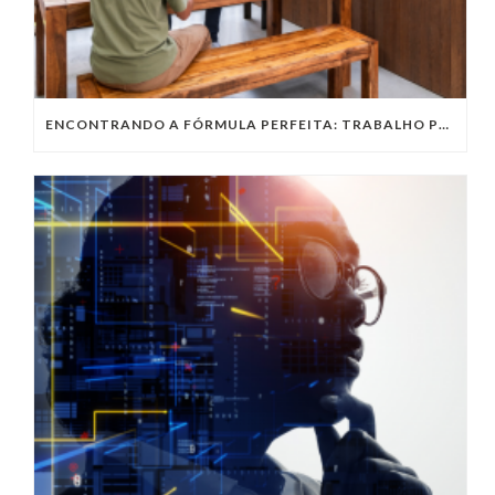
ENCONTRANDO A FÓRMULA PERFEITA: TRABALHO PRESENCIAL, HOME OFFICE OU TRABALHO HÍBRIDO?