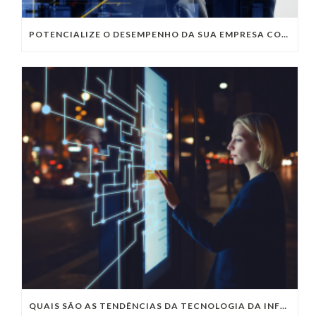
POTENCIALIZE O DESEMPENHO DA SUA EMPRESA COM OS SERVIÇOS DE TI DA VIVO VITA
QUAIS SÃO AS TENDÊNCIAS DA TECNOLOGIA DA INFORMAÇÃO PARA 2023?