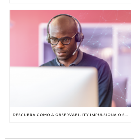
DESCUBRA COMO A OBSERVABILITY IMPULSIONA O SUCESSO DO SEU NEGÓCIO