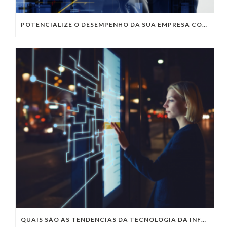
POTENCIALIZE O DESEMPENHO DA SUA EMPRESA COM OS SERVIÇOS DE TI DA VIVO VITA
QUAIS SÃO AS TENDÊNCIAS DA TECNOLOGIA DA INFORMAÇÃO PARA 2023?