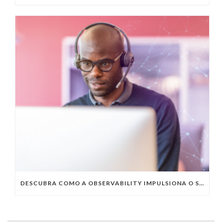
DESCUBRA COMO A OBSERVABILITY IMPULSIONA O SUCESSO DO SEU NEGÓCIO