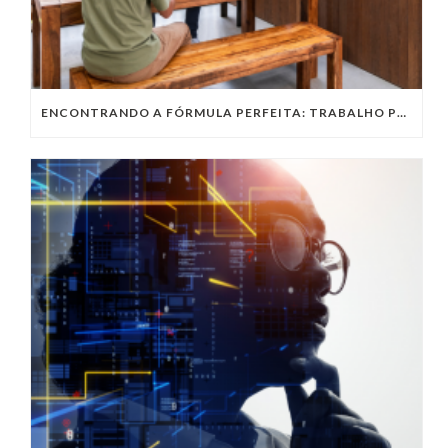
ENCONTRANDO A FÓRMULA PERFEITA: TRABALHO PRESENCIAL, HOME OFFICE OU TRABALHO HÍBRIDO?