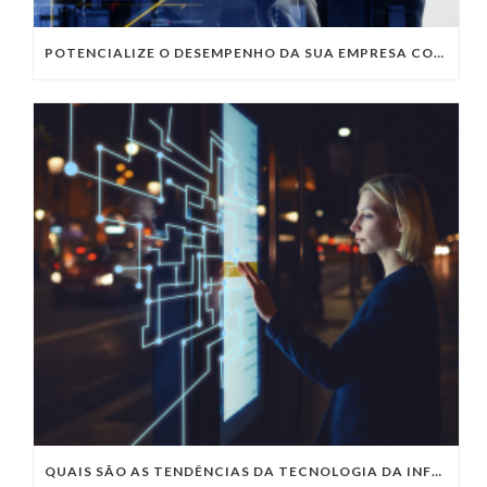
POTENCIALIZE O DESEMPENHO DA SUA EMPRESA COM OS SERVIÇOS DE TI DA VIVO VITA
QUAIS SÃO AS TENDÊNCIAS DA TECNOLOGIA DA INFORMAÇÃO PARA 2023?