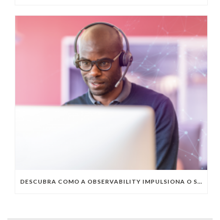
DESCUBRA COMO A OBSERVABILITY IMPULSIONA O SUCESSO DO SEU NEGÓCIO