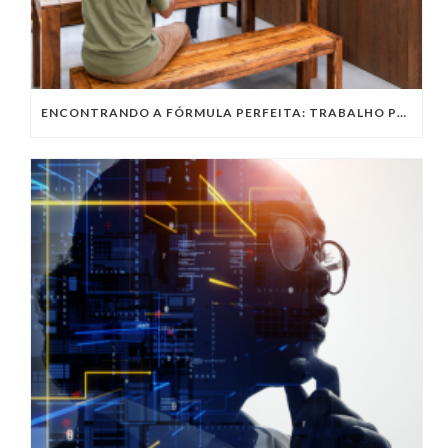
ENCONTRANDO A FÓRMULA PERFEITA: TRABALHO PRESENCIAL, HOME OFFICE OU TRABALHO HÍBRIDO?