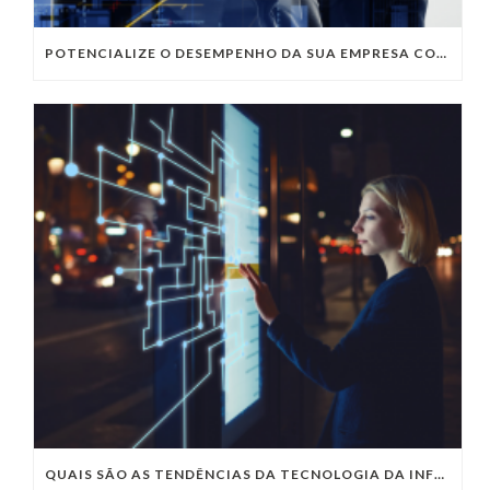
POTENCIALIZE O DESEMPENHO DA SUA EMPRESA COM OS SERVIÇOS DE TI DA VIVO VITA
QUAIS SÃO AS TENDÊNCIAS DA TECNOLOGIA DA INFORMAÇÃO PARA 2023?