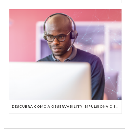
DESCUBRA COMO A OBSERVABILITY IMPULSIONA O SUCESSO DO SEU NEGÓCIO