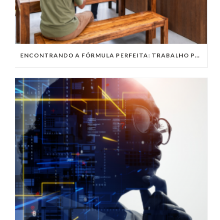
ENCONTRANDO A FÓRMULA PERFEITA: TRABALHO PRESENCIAL, HOME OFFICE OU TRABALHO HÍBRIDO?