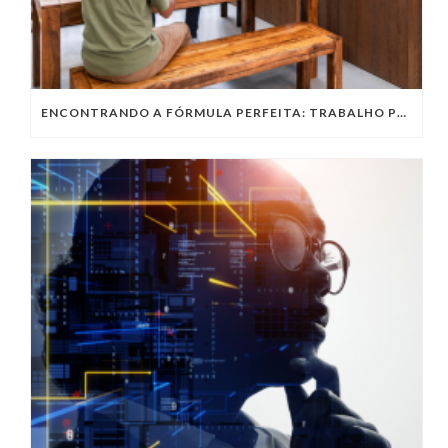
ENCONTRANDO A FÓRMULA PERFEITA: TRABALHO PRESENCIAL, HOME OFFICE OU TRABALHO HÍBRIDO?