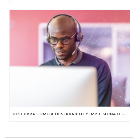
DESCUBRA COMO A OBSERVABILITY IMPULSIONA O SUCESSO DO SEU NEGÓCIO