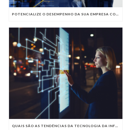
POTENCIALIZE O DESEMPENHO DA SUA EMPRESA COM OS SERVIÇOS DE TI DA VIVO VITA
QUAIS SÃO AS TENDÊNCIAS DA TECNOLOGIA DA INFORMAÇÃO PARA 2023?