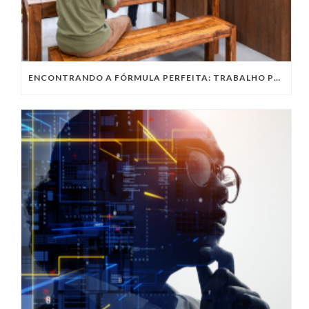
ENCONTRANDO A FÓRMULA PERFEITA: TRABALHO PRESENCIAL, HOME OFFICE OU TRABALHO HÍBRIDO?