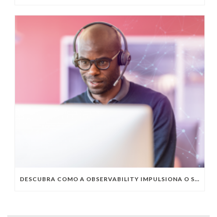
DESCUBRA COMO A OBSERVABILITY IMPULSIONA O SUCESSO DO SEU NEGÓCIO