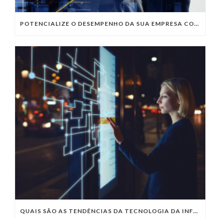
POTENCIALIZE O DESEMPENHO DA SUA EMPRESA COM OS SERVIÇOS DE TI DA VIVO VITA
QUAIS SÃO AS TENDÊNCIAS DA TECNOLOGIA DA INFORMAÇÃO PARA 2023?