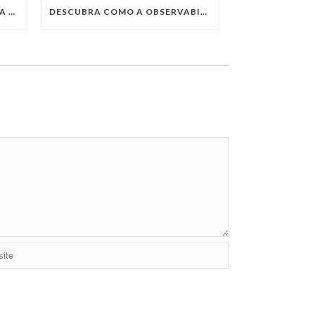
QUAIS SÃO AS TENDÊNCIAS DA TECNOLOGIA DA INFORMAÇÃO PARA 2023?
DESCUBRA COMO A OBSERVABILITY IMPULSIONA O SUCESSO DO SEU NEGÓCIO