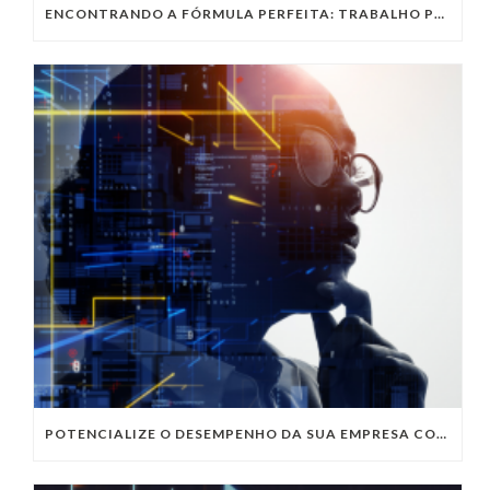
ENCONTRANDO A FÓRMULA PERFEITA: TRABALHO PRESENCIAL, HOME OFFICE OU TRABALHO HÍBRIDO?
POTENCIALIZE O DESEMPENHO DA SUA EMPRESA COM OS SERVIÇOS DE TI DA VIVO VITA