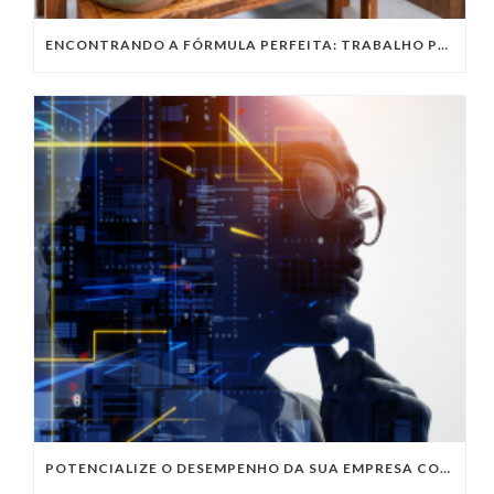
ENCONTRANDO A FÓRMULA PERFEITA: TRABALHO PRESENCIAL, HOME OFFICE OU TRABALHO HÍBRIDO?
POTENCIALIZE O DESEMPENHO DA SUA EMPRESA COM OS SERVIÇOS DE TI DA VIVO VITA