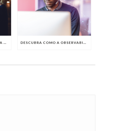
QUAIS SÃO AS TENDÊNCIAS DA TECNOLOGIA DA INFORMAÇÃO PARA 2023?
DESCUBRA COMO A OBSERVABILITY IMPULSIONA O SUCESSO DO SEU NEGÓCIO