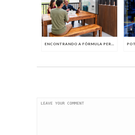
ENCONTRANDO A FÓRMULA PERFEITA: TRABALHO PRESENCIAL, HOME OFFICE OU TRABALHO HÍBRIDO?