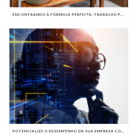
ENCONTRANDO A FÓRMULA PERFEITA: TRABALHO PRESENCIAL, HOME OFFICE OU TRABALHO HÍBRIDO?
POTENCIALIZE O DESEMPENHO DA SUA EMPRESA COM OS SERVIÇOS DE TI DA VIVO VITA