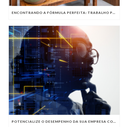
ENCONTRANDO A FÓRMULA PERFEITA: TRABALHO PRESENCIAL, HOME OFFICE OU TRABALHO HÍBRIDO?
POTENCIALIZE O DESEMPENHO DA SUA EMPRESA COM OS SERVIÇOS DE TI DA VIVO VITA