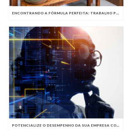
ENCONTRANDO A FÓRMULA PERFEITA: TRABALHO PRESENCIAL, HOME OFFICE OU TRABALHO HÍBRIDO?
POTENCIALIZE O DESEMPENHO DA SUA EMPRESA COM OS SERVIÇOS DE TI DA VIVO VITA