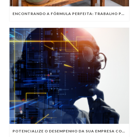
ENCONTRANDO A FÓRMULA PERFEITA: TRABALHO PRESENCIAL, HOME OFFICE OU TRABALHO HÍBRIDO?
POTENCIALIZE O DESEMPENHO DA SUA EMPRESA COM OS SERVIÇOS DE TI DA VIVO VITA