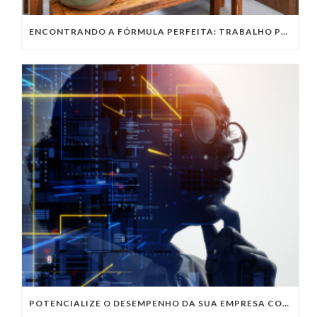
ENCONTRANDO A FÓRMULA PERFEITA: TRABALHO PRESENCIAL, HOME OFFICE OU TRABALHO HÍBRIDO?
POTENCIALIZE O DESEMPENHO DA SUA EMPRESA COM OS SERVIÇOS DE TI DA VIVO VITA