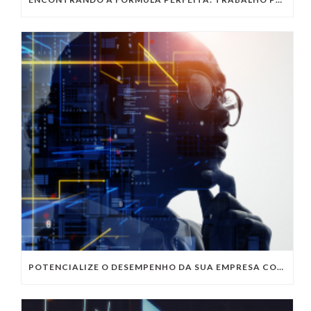
POTENCIALIZE O DESEMPENHO DA SUA EMPRESA COM OS SERVIÇOS DE TI DA VIVO VITA