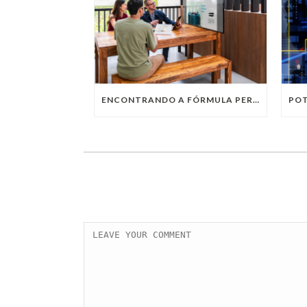
ENCONTRANDO A FÓRMULA PERFEITA: TRABALHO PRESENCIAL, HOME OFFICE OU TRABALHO HÍBRIDO?