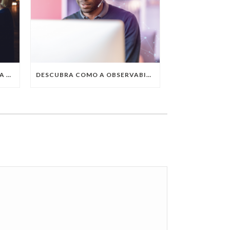
QUAIS SÃO AS TENDÊNCIAS DA TECNOLOGIA DA INFORMAÇÃO PARA 2023?
DESCUBRA COMO A OBSERVABILITY IMPULSIONA O SUCESSO DO SEU NEGÓCIO