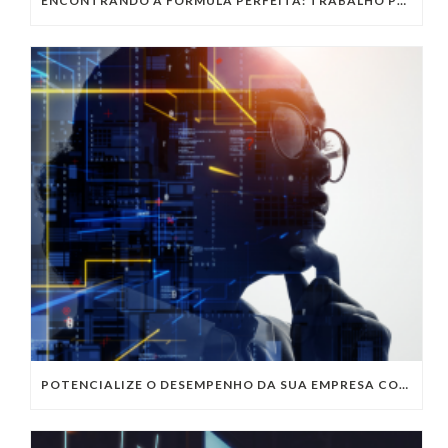
ENCONTRANDO A FÓRMULA PERFEITA: TRABALHO PRESENCIAL, HOME OFFICE OU TRABALHO HÍBRIDO?
POTENCIALIZE O DESEMPENHO DA SUA EMPRESA COM OS SERVIÇOS DE TI DA VIVO VITA