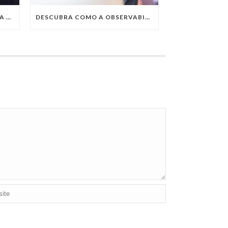
QUAIS SÃO AS TENDÊNCIAS DA TECNOLOGIA DA INFORMAÇÃO PARA 2023?
DESCUBRA COMO A OBSERVABILITY IMPULSIONA O SUCESSO DO SEU NEGÓCIO