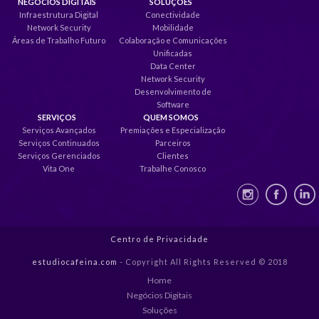
NEGÓCIOS DIGITAIS
SOLUÇÕES
Infraestrutura Digital
Conectividade
Network Security
Mobilidade
Áreas de Trabalho Futuro
Colaboração e Comunicações
Unificadas
Data Center
Network Security
Desenvolvimento de
Software
SERVIÇOS
QUEM SOMOS
Serviços Avançados
Premiações e Especialização
Serviços Continuados
Parceiros
Serviços Gerenciados
Clientes
Vita One
Trabalhe Conosco
Centro de Privacidade
estudiocafeina.com
- Copyright All Rights Reserved © 2018
Home
Negócios Digitais
Soluções