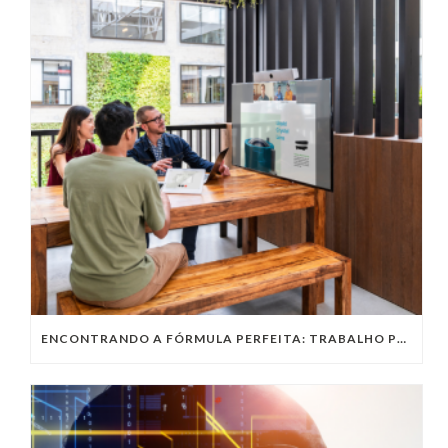
ENCONTRANDO A FÓRMULA PERFEITA: TRABALHO PRESENCIAL, HOME OFFICE OU TRABALHO HÍBRIDO?