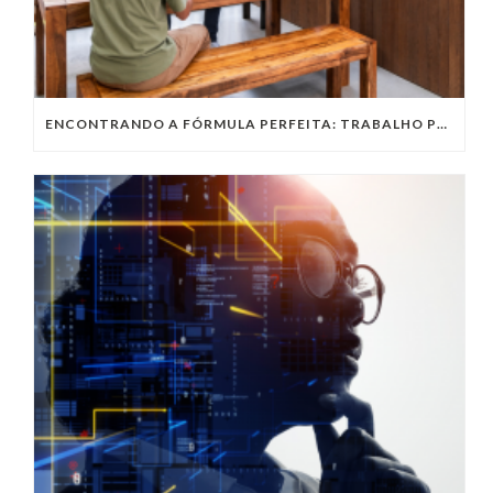
ENCONTRANDO A FÓRMULA PERFEITA: TRABALHO PRESENCIAL, HOME OFFICE OU TRABALHO HÍBRIDO?