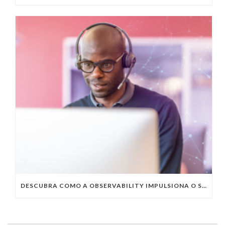
DESCUBRA COMO A OBSERVABILITY IMPULSIONA O SUCESSO DO SEU NEGÓCIO