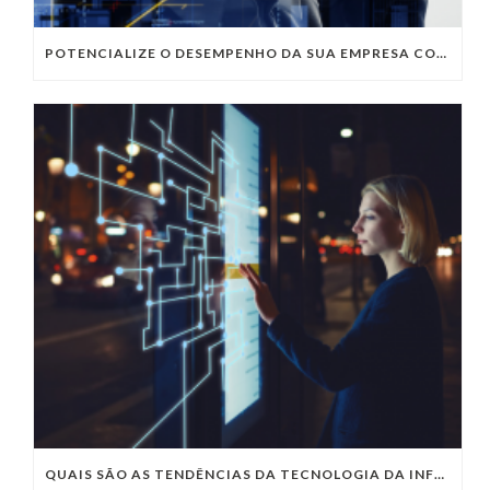
POTENCIALIZE O DESEMPENHO DA SUA EMPRESA COM OS SERVIÇOS DE TI DA VIVO VITA
QUAIS SÃO AS TENDÊNCIAS DA TECNOLOGIA DA INFORMAÇÃO PARA 2023?