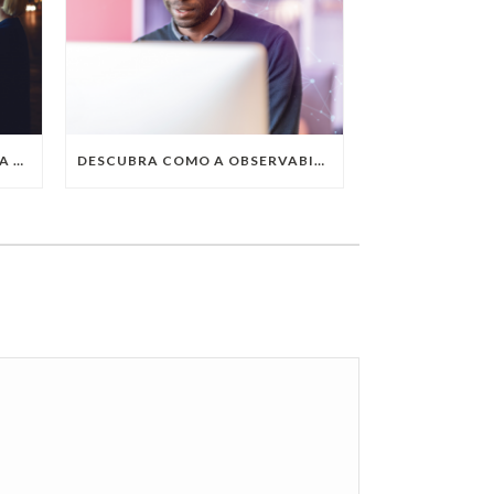
QUAIS SÃO AS TENDÊNCIAS DA TECNOLOGIA DA INFORMAÇÃO PARA 2023?
DESCUBRA COMO A OBSERVABILITY IMPULSIONA O SUCESSO DO SEU NEGÓCIO