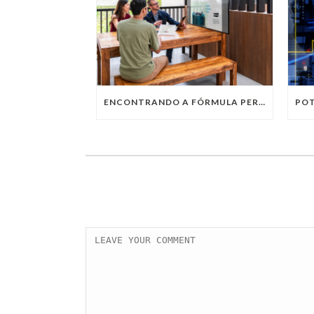
ENCONTRANDO A FÓRMULA PERFEITA: TRABALHO PRESENCIAL, HOME OFFICE OU TRABALHO HÍBRIDO?