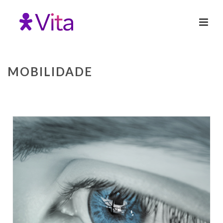
MOBILIDADE