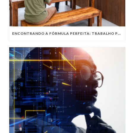
ENCONTRANDO A FÓRMULA PERFEITA: TRABALHO PRESENCIAL, HOME OFFICE OU TRABALHO HÍBRIDO?