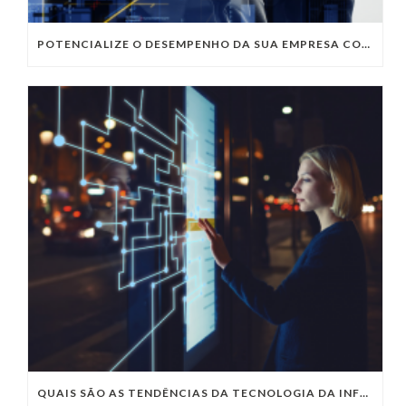
POTENCIALIZE O DESEMPENHO DA SUA EMPRESA COM OS SERVIÇOS DE TI DA VIVO VITA
QUAIS SÃO AS TENDÊNCIAS DA TECNOLOGIA DA INFORMAÇÃO PARA 2023?