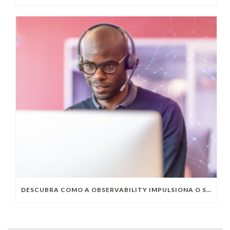
DESCUBRA COMO A OBSERVABILITY IMPULSIONA O SUCESSO DO SEU NEGÓCIO