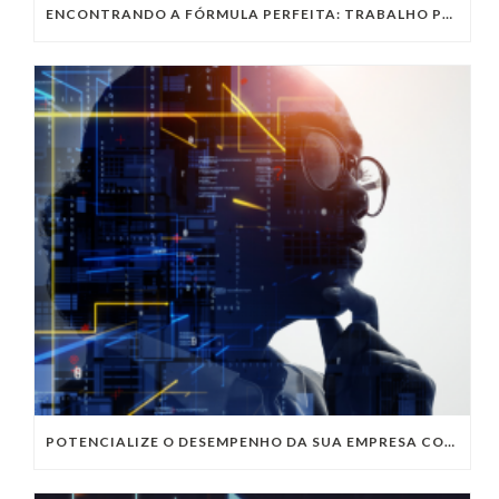
ENCONTRANDO A FÓRMULA PERFEITA: TRABALHO PRESENCIAL, HOME OFFICE OU TRABALHO HÍBRIDO?
POTENCIALIZE O DESEMPENHO DA SUA EMPRESA COM OS SERVIÇOS DE TI DA VIVO VITA