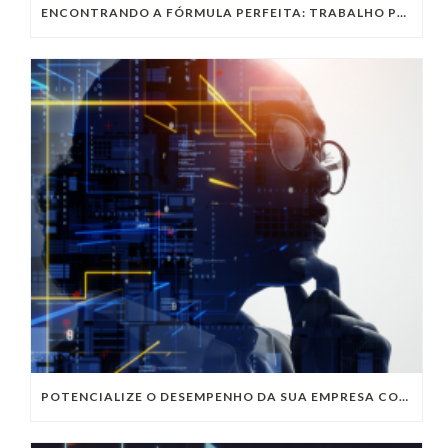
ENCONTRANDO A FÓRMULA PERFEITA: TRABALHO PRESENCIAL, HOME OFFICE OU TRABALHO HÍBRIDO?
POTENCIALIZE O DESEMPENHO DA SUA EMPRESA COM OS SERVIÇOS DE TI DA VIVO VITA