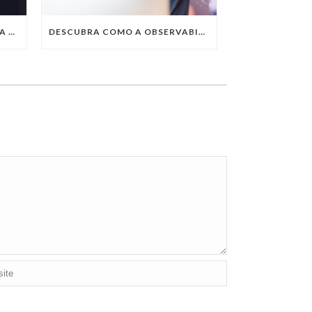
QUAIS SÃO AS TENDÊNCIAS DA TECNOLOGIA DA INFORMAÇÃO PARA 2023?
DESCUBRA COMO A OBSERVABILITY IMPULSIONA O SUCESSO DO SEU NEGÓCIO