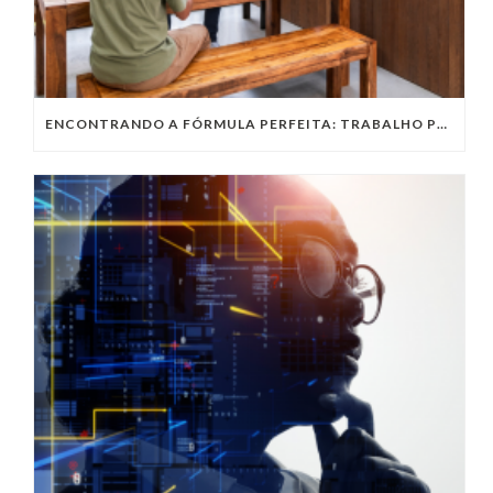
ENCONTRANDO A FÓRMULA PERFEITA: TRABALHO PRESENCIAL, HOME OFFICE OU TRABALHO HÍBRIDO?