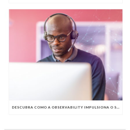
DESCUBRA COMO A OBSERVABILITY IMPULSIONA O SUCESSO DO SEU NEGÓCIO