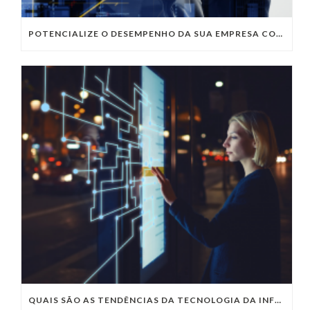
POTENCIALIZE O DESEMPENHO DA SUA EMPRESA COM OS SERVIÇOS DE TI DA VIVO VITA
QUAIS SÃO AS TENDÊNCIAS DA TECNOLOGIA DA INFORMAÇÃO PARA 2023?