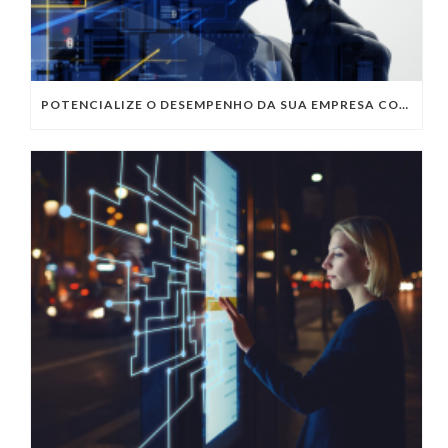
POTENCIALIZE O DESEMPENHO DA SUA EMPRESA COM OS SERVIÇOS DE TI DA VIVO VITA