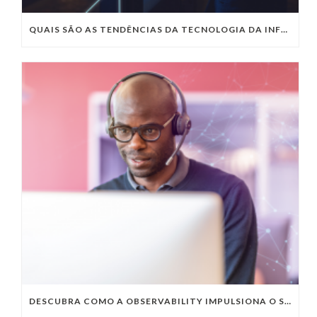
QUAIS SÃO AS TENDÊNCIAS DA TECNOLOGIA DA INFORMAÇÃO PARA 2023?
DESCUBRA COMO A OBSERVABILITY IMPULSIONA O SUCESSO DO SEU NEGÓCIO