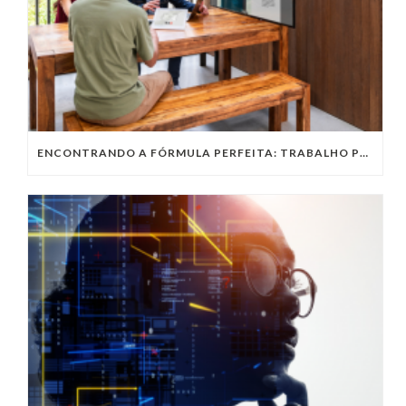
ENCONTRANDO A FÓRMULA PERFEITA: TRABALHO PRESENCIAL, HOME OFFICE OU TRABALHO HÍBRIDO?