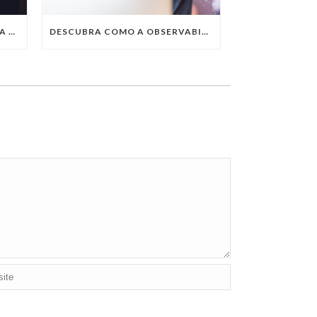
QUAIS SÃO AS TENDÊNCIAS DA TECNOLOGIA DA INFORMAÇÃO PARA 2023?
DESCUBRA COMO A OBSERVABILITY IMPULSIONA O SUCESSO DO SEU NEGÓCIO