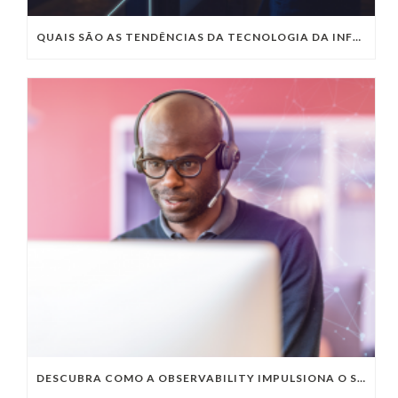
QUAIS SÃO AS TENDÊNCIAS DA TECNOLOGIA DA INFORMAÇÃO PARA 2023?
DESCUBRA COMO A OBSERVABILITY IMPULSIONA O SUCESSO DO SEU NEGÓCIO