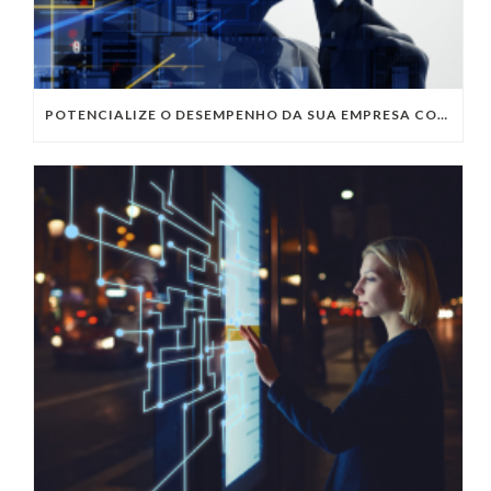
POTENCIALIZE O DESEMPENHO DA SUA EMPRESA COM OS SERVIÇOS DE TI DA VIVO VITA