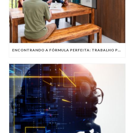
ENCONTRANDO A FÓRMULA PERFEITA: TRABALHO PRESENCIAL, HOME OFFICE OU TRABALHO HÍBRIDO?