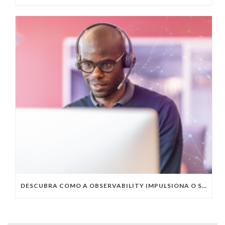
DESCUBRA COMO A OBSERVABILITY IMPULSIONA O SUCESSO DO SEU NEGÓCIO