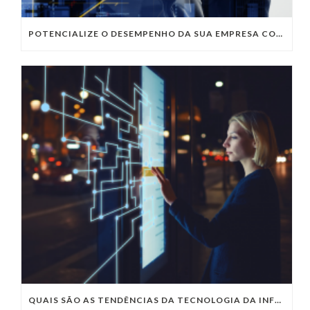
POTENCIALIZE O DESEMPENHO DA SUA EMPRESA COM OS SERVIÇOS DE TI DA VIVO VITA
QUAIS SÃO AS TENDÊNCIAS DA TECNOLOGIA DA INFORMAÇÃO PARA 2023?