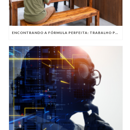
ENCONTRANDO A FÓRMULA PERFEITA: TRABALHO PRESENCIAL, HOME OFFICE OU TRABALHO HÍBRIDO?