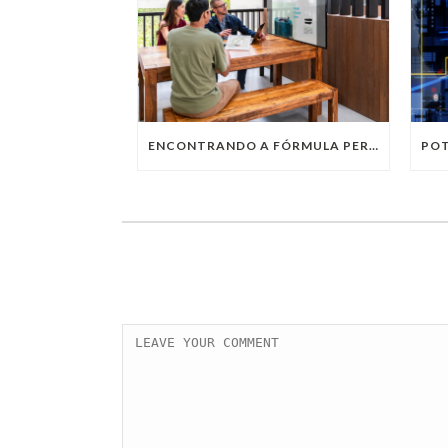
ENCONTRANDO A FÓRMULA PERFEITA: TRABALHO PRESENCIAL, HOME OFFICE OU TRABALHO HÍBRIDO?