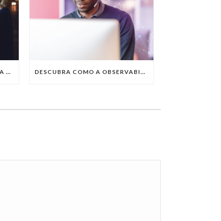
QUAIS SÃO AS TENDÊNCIAS DA TECNOLOGIA DA INFORMAÇÃO PARA 2023?
DESCUBRA COMO A OBSERVABILITY IMPULSIONA O SUCESSO DO SEU NEGÓCIO