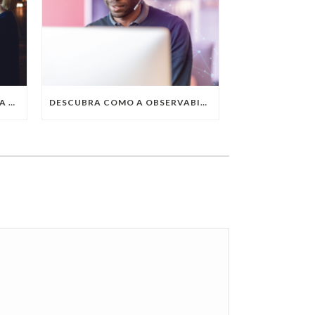
QUAIS SÃO AS TENDÊNCIAS DA TECNOLOGIA DA INFORMAÇÃO PARA 2023?
DESCUBRA COMO A OBSERVABILITY IMPULSIONA O SUCESSO DO SEU NEGÓCIO