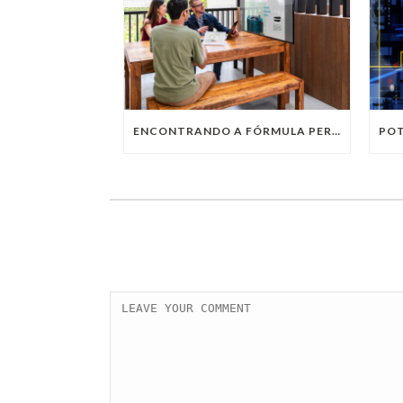
ENCONTRANDO A FÓRMULA PERFEITA: TRABALHO PRESENCIAL, HOME OFFICE OU TRABALHO HÍBRIDO?