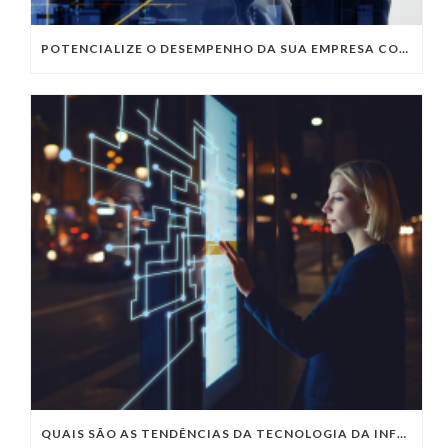
POTENCIALIZE O DESEMPENHO DA SUA EMPRESA COM OS SERVIÇOS DE TI DA VIVO VITA
QUAIS SÃO AS TENDÊNCIAS DA TECNOLOGIA DA INFORMAÇÃO PARA 2023?