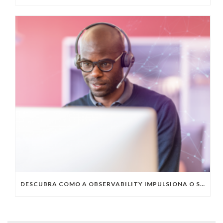
DESCUBRA COMO A OBSERVABILITY IMPULSIONA O SUCESSO DO SEU NEGÓCIO