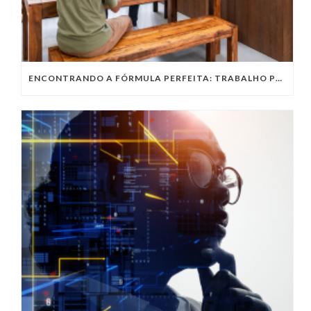
ENCONTRANDO A FÓRMULA PERFEITA: TRABALHO PRESENCIAL, HOME OFFICE OU TRABALHO HÍBRIDO?