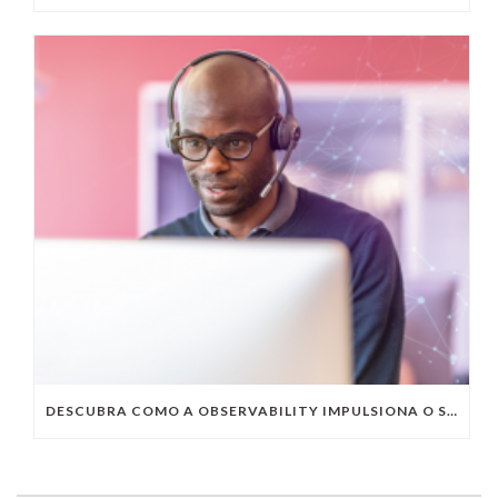
DESCUBRA COMO A OBSERVABILITY IMPULSIONA O SUCESSO DO SEU NEGÓCIO