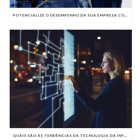
POTENCIALIZE O DESEMPENHO DA SUA EMPRESA COM OS SERVIÇOS DE TI DA VIVO VITA
QUAIS SÃO AS TENDÊNCIAS DA TECNOLOGIA DA INFORMAÇÃO PARA 2023?