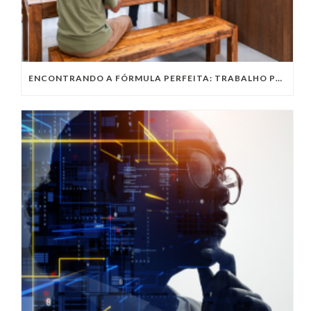
ENCONTRANDO A FÓRMULA PERFEITA: TRABALHO PRESENCIAL, HOME OFFICE OU TRABALHO HÍBRIDO?