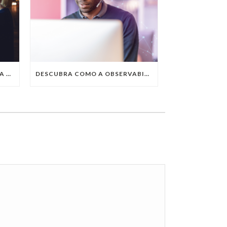
QUAIS SÃO AS TENDÊNCIAS DA TECNOLOGIA DA INFORMAÇÃO PARA 2023?
DESCUBRA COMO A OBSERVABILITY IMPULSIONA O SUCESSO DO SEU NEGÓCIO