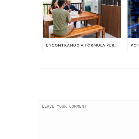
ENCONTRANDO A FÓRMULA PERFEITA: TRABALHO PRESENCIAL, HOME OFFICE OU TRABALHO HÍBRIDO?