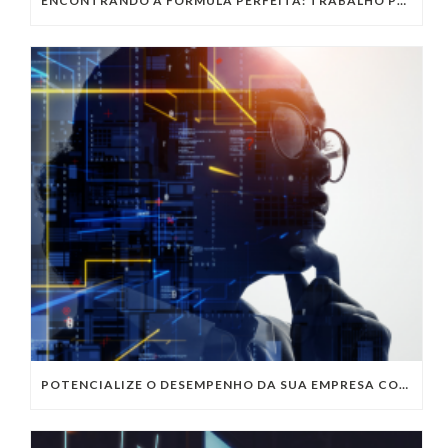
ENCONTRANDO A FÓRMULA PERFEITA: TRABALHO PRESENCIAL, HOME OFFICE OU TRABALHO HÍBRIDO?
POTENCIALIZE O DESEMPENHO DA SUA EMPRESA COM OS SERVIÇOS DE TI DA VIVO VITA